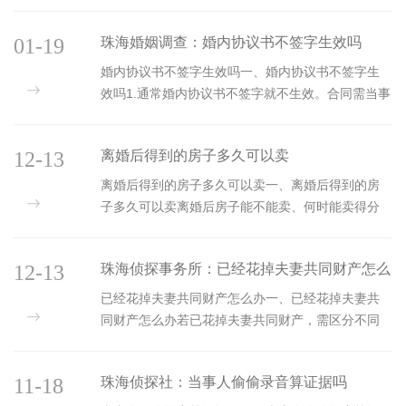
同财产。夫妻在婚姻关系存续期间所得的财产，一
般归夫妻共同所有。若车辆是男方婚后用夫妻共同
01-19
珠海婚姻调查：婚内协议书不签字生效吗
财产购买，无论登记在谁名下，都属于夫妻共同财
产。但存在特殊情况，如果男方用其婚前个人财产
婚内协议书不签字生效吗一、婚内协议书不签字生
购买车辆，且有证据证明款项来源为婚前财产，同
效吗1.通常婚内协议书不签字就不生效。合同需当事
时明确约定该车辆归其个人所有，那么此车会被认
人签名、盖章或按指印才成立，依法成立便生效，
定为男方的个人财产，而非...
婚内协议书属合同，得双方签字认可内容。2.若一方
12-13
离婚后得到的房子多久可以卖
没签字，代表未对协议达成一致，协议没成立，也
就不生效。3.但要是一方没签字却已履行主要义务，
离婚后得到的房子多久可以卖一、离婚后得到的房
且对方接受，婚内协议书也可能成立并生效...
子多久可以卖离婚后房子能不能卖、何时能卖得分
情况。协议离婚时，房子归一方且无贷款或贷款还
清，完成过户拿到房产证，通常随时能卖。要是房
12-13
珠海侦探事务所：已经花掉夫妻共同财产怎么
子有贷款没还清，得先还清贷款解除抵押，才能办
过户和后续售卖手续。法院判决离婚的，判决书生
办
已经花掉夫妻共同财产怎么办一、已经花掉夫妻共
效后，完成房产过户取得房产证就能卖。但部分地...
同财产怎么办若已花掉夫妻共同财产，需区分不同
情形处理。若为家庭日常生活需要而花费，属合理
开支，无需额外处理，因夫妻对共同财产有平等处
11-18
珠海侦探社：当事人偷偷录音算证据吗
理权。若一方非因家庭日常生活需要，擅自处分共