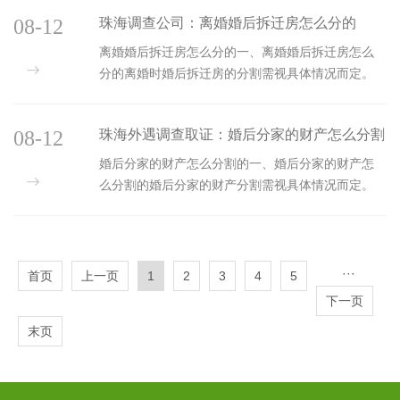
公司与股东资金频繁且无合理理由相互流转，账目
08-12
珠海调查公司：离婚婚后拆迁房怎么分的
记录混乱，无法区分彼此收支，比如股东随意挪用
公司资金用于个人消费且无正规财务手续，可作为
离婚婚后拆迁房怎么分的一、离婚婚后拆迁房怎么
混同证据。业务上，若业务范围、交易对象、业务
分的离婚时婚后拆迁房的分割需视具体情况而定。
流程等高度一致，无法明确区分是公司业...
若拆迁房是夫妻共同财产，比如基于夫妻共有的房
屋拆迁获得补偿安置房屋，一般均等分割；若双方
08-12
珠海外遇调查取证：婚后分家的财产怎么分割
对房屋份额有约定，则按约定处理。若拆迁房是一
方个人财产，如一方婚前房屋拆迁后仅用个人财产
的
婚后分家的财产怎么分割的一、婚后分家的财产怎
购买且登记在自己名下，那么该房属于个人财产，
么分割的婚后分家的财产分割需视具体情况而定。
离婚...
若分家协议明确约定了财产的归属和分割方式，且
该协议合法有效，一般应按协议执行。①若分家财
产属于夫妻共同财产，在分割时应先将夫妻共同财
产的部分划出，其余部分再按分家协议进行分割。
···
首页
上一页
1
2
3
4
5
②若分家财产...
下一页
末页