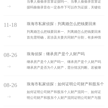
同财产给他人，另一方有权主张追回。若挥霍共同
当事人偷偷录音算证据吗一、当事人偷偷录音算证
财产，在离婚分割夫妻共同财产时，对该方可以少
据吗偷偷录音在一定条件下可以作为证据，关键在
分或不分。离婚后发现有上述行为，另一方可以向
于是否侵害他人合法权益或违反法律禁止性规定。
法院提起诉讼，请求再次分割夫妻共同财产。总
根据相关法律，以侵害他人合法权益或者违反法律
之，需...
11-18
珠海市私家侦探：判离婚怎么把钱要回来
禁止性规定的方法取得的证据，不能用于认定案件
事实。若偷偷录音未侵犯他人隐私权、商业秘密等
判离婚怎么把钱要回来一、判离婚怎么把钱要回来
合法权益，也未违反法律禁止性规定，例如在正常
首先需明确，若涉及夫妻共同财产分割，有多种情
交谈场合、公共场合进行录音，且录音内容真实、
况。若一方存在隐藏、转移、变卖、毁损夫妻共同
与案件事实相关联，那么这样的录...
财产，或伪造债务企图侵占另一方财产的行为，在
08-26
珠海侦探：继承房产是个人财产吗
离婚分割夫妻共同财产时，对该方可...
继承房产是个人财产吗一、继承房产是个人财产吗
继承房产是否为个人财产，需分情况判断。若被继
承人明确表示房产只由一方继承，那么该继承房产
属于继承人的个人财产。比如遗嘱中写明此房产仅
08-26
珠海市私家侦探：如何证明公司财产和股东个
由某子女继承，与配偶无关。若被继承人未明确指
定，且继承发生在婚姻关系存续期间，根据法律规
人财产混同
如何证明公司财产和股东个人财产混同一、如何证
定，该房产一般属于夫妻共同财产。因为婚姻存续
明公司财产和股东个人财产混同证明公司财产与股
期间继承所得财产通常...
东个人财产混同，可从多方面着手。财务方面，若